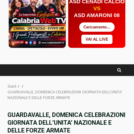
ASD CENADI CALCIO
VS
ASD AMARONI 08
Caricamento...
VAI AL LIVE
Facebook
Twitter
YouTube
Start
GUARDAVALLE, DOMENICA CELEBRAZIONI GIORNATA DELL’UNITA’
NAZIONALE E DELLE FORZE ARMATE
GUARDAVALLE, DOMENICA CELEBRAZIONI
GIORNATA DELL’UNITA’ NAZIONALE E
DELLE FORZE ARMATE