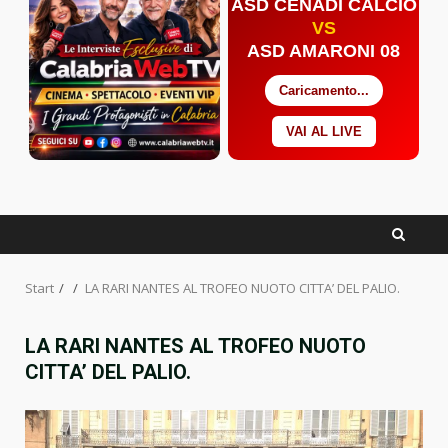
ASD CENADI CALCIO
VS
ASD AMARONI 08
Caricamento...
VAI AL LIVE
Facebook
Twitter
YouTube
Start
LA RARI NANTES AL TROFEO NUOTO CITTA’ DEL PALIO.
LA RARI NANTES AL TROFEO NUOTO
CITTA’ DEL PALIO.