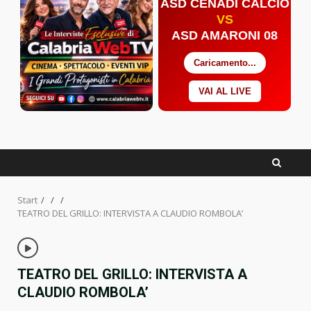
ASD CENADI CALCIO
VS
ASD AMARONI 08
Caricamento...
VAI AL LIVE
Facebook
Twitter
YouTube
Start
TEATRO DEL GRILLO: INTERVISTA A CLAUDIO ROMBOLA’
TEATRO DEL GRILLO: INTERVISTA A
CLAUDIO ROMBOLA’